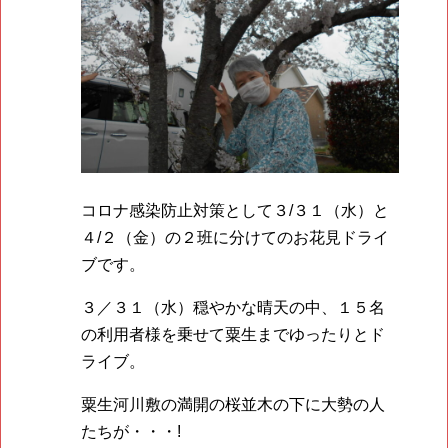
コロナ感染防止対策として３/３１（水）と
４/２（金）の２班に分けてのお花見ドライ
ブです。
３／３１（水）穏やかな晴天の中、１５名
の利用者様を乗せて粟生までゆったりとド
ライブ。
粟生河川敷の満開の桜並木の下に大勢の人
たちが・・・!